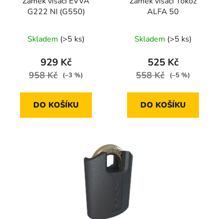
Zámek visací EVVA
Zámek visací Tokoz
G222 NI (G550)
ALFA 50
Skladem
(>5 ks)
Skladem
(>5 ks)
929 Kč
525 Kč
958 Kč
558 Kč
(–3 %)
(–5 %)
DO KOŠÍKU
DO KOŠÍKU