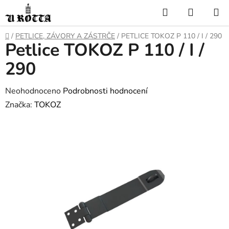
Přejít
Hledat
NÁKUP
na
KOŠÍK
obsah
DOMŮ
/
PETLICE, ZÁVORY A ZÁSTRČE
/
PETLICE TOKOZ P 110 / I / 290
Petlice TOKOZ P 110 / I /
290
Průměrné
Neohodnoceno
Podrobnosti hodnocení
hodnocení
Značka:
TOKOZ
produktu
je
0,0
z
5
hvězdiček.