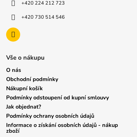
í
+420 224 212 723
+420 730 514 546
Vše o nákupu
O nás
Obchodní podmínky
Nákupní košík
Podmínky odstoupení od kupní smlouvy
Jak objednat?
Podmínky ochrany osobních údajů
Informace o získání osobních údajů - nákup
zboží