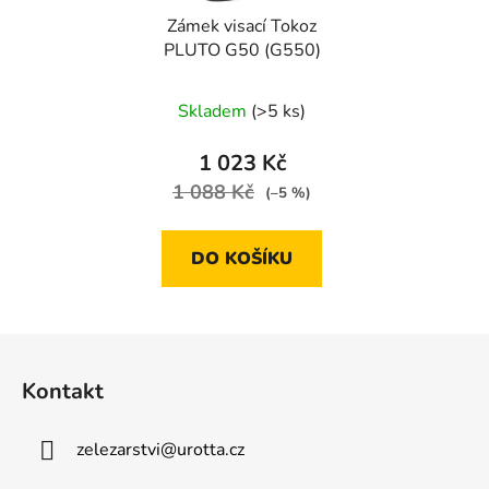
Zámek visací Tokoz
PLUTO G50 (G550)
Skladem
(>5 ks)
1 023 Kč
1 088 Kč
(–5 %)
DO KOŠÍKU
Z
á
Kontakt
p
a
zelezarstvi
@
urotta.cz
t