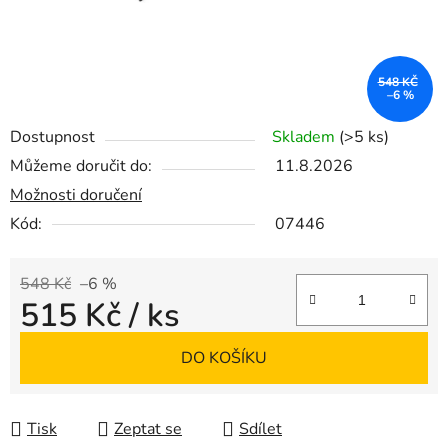
548 KČ
–6 %
Dostupnost
Skladem
(>5 ks)
Můžeme doručit do:
11.8.2026
Možnosti doručení
Kód:
07446
548 Kč
–6 %
515 Kč
/ ks
Měrná cena:
DO KOŠÍKU
Tisk
Zeptat se
Sdílet