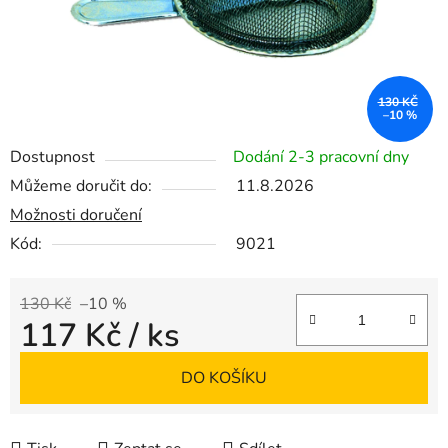
130 KČ
–10 %
Dostupnost
Dodání 2-3 pracovní dny
Můžeme doručit do:
11.8.2026
Možnosti doručení
Kód:
9021
130 Kč
–10 %
117 Kč
/ ks
Měrná cena:
DO KOŠÍKU