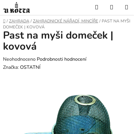
Přejít
Hledat
NÁKUP
na
KOŠÍK
obsah
DOMŮ
/
ZAHRADA
/
ZAHRADNICKÉ NÁŘADÍ, MINCÍŘE
/
PAST NA MYŠI
DOMEČEK | KOVOVÁ
Past na myši domeček |
kovová
Průměrné
Neohodnoceno
Podrobnosti hodnocení
hodnocení
Značka:
OSTATNÍ
produktu
je
0,0
z
5
hvězdiček.