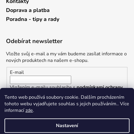
Kontakty
Doprava a platba
Poradna - tipy a rady
Odebírat newsletter
Vložte svůj e-mail a my vám budeme zasílat informace o
nových produktech na našem e-shopu.
E-mail
Vložením e-mailu souhlasíte s
podmínkami ochrany
osobních údajů
Tento web používá soubory cookie. Dalším procházením
tohoto webu vyjadřujete souhlas s jejich používáním.. Více
PŘIHLÁSIT SE
informací
zde
.
Nastavení