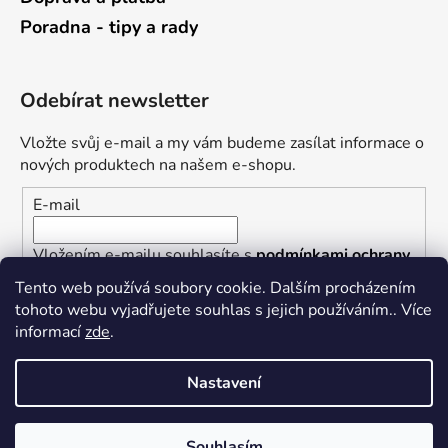
Poradna - tipy a rady
Odebírat newsletter
Vložte svůj e-mail a my vám budeme zasílat informace o
nových produktech na našem e-shopu.
E-mail
Vložením e-mailu souhlasíte s
podmínkami ochrany
osobních údajů
Tento web používá soubory cookie. Dalším procházením
tohoto webu vyjadřujete souhlas s jejich používáním.. Více
PŘIHLÁSIT SE
informací
zde
.
Nastavení
Vytvořil Shoptet
Souhlasím