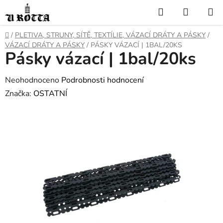
Přejít
Hledat
NÁKUP
na
KOŠÍK
obsah
DOMŮ
/
PLETIVA, STRUNY, SÍTĚ, TEXTÍLIE, VÁZACÍ DRÁTY A PÁSKY
/
VÁZACÍ DRÁTY A PÁSKY
/
PÁSKY VÁZACÍ | 1BAL/20KS
Pásky vázací | 1bal/20ks
Průměrné
Neohodnoceno
Podrobnosti hodnocení
hodnocení
Značka:
OSTATNÍ
produktu
je
0,0
z
5
hvězdiček.