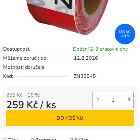
288 KČ
–10 %
Dostupnost
Dodání 2-3 pracovní dny
Můžeme doručit do:
12.8.2026
Možnosti doručení
Kód:
ZN38945
288 Kč
–10 %
259 Kč
/ ks
Měrná cena:
DO KOŠÍKU