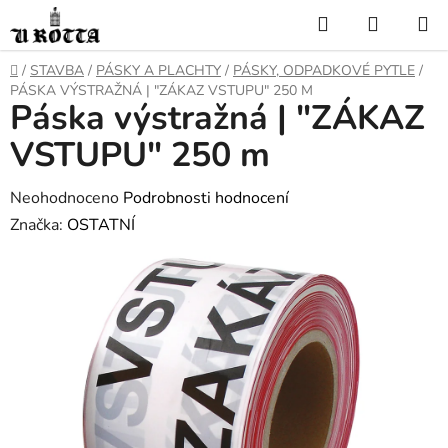
Přejít
Hledat
NÁKUP
na
KOŠÍK
obsah
DOMŮ
/
STAVBA
/
PÁSKY A PLACHTY
/
PÁSKY, ODPADKOVÉ PYTLE
/
PÁSKA VÝSTRAŽNÁ | "ZÁKAZ VSTUPU" 250 M
Páska výstražná | "ZÁKAZ
VSTUPU" 250 m
Průměrné
Neohodnoceno
Podrobnosti hodnocení
hodnocení
Značka:
OSTATNÍ
produktu
je
0,0
z
5
hvězdiček.