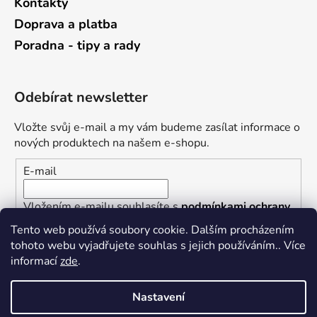
Kontakty
Doprava a platba
Poradna - tipy a rady
Odebírat newsletter
Vložte svůj e-mail a my vám budeme zasílat informace o
nových produktech na našem e-shopu.
E-mail
Vložením e-mailu souhlasíte s
podmínkami ochrany
osobních údajů
Tento web používá soubory cookie. Dalším procházením
tohoto webu vyjadřujete souhlas s jejich používáním.. Více
PŘIHLÁSIT SE
informací
zde
.
Nastavení