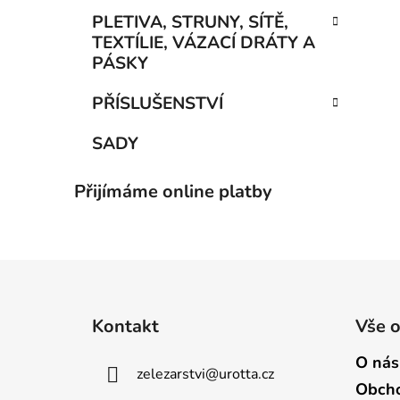
PLETIVA, STRUNY, SÍTĚ,
TEXTÍLIE, VÁZACÍ DRÁTY A
PÁSKY
PŘÍSLUŠENSTVÍ
SADY
Přijímáme online platby
Z
á
Kontakt
Vše 
p
a
O nás
zelezarstvi
@
urotta.cz
t
Obcho