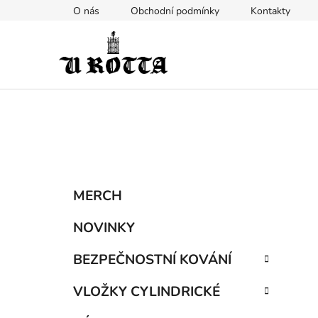
Přejít
O nás
Obchodní podmínky
Kontakty
na
obsah
P
K
Přeskočit
MERCH
a
kategorie
o
t
s
NOVINKY
e
t
g
BEZPEČNOSTNÍ KOVÁNÍ
r
o
a
r
VLOŽKY CYLINDRICKÉ
i
n
e