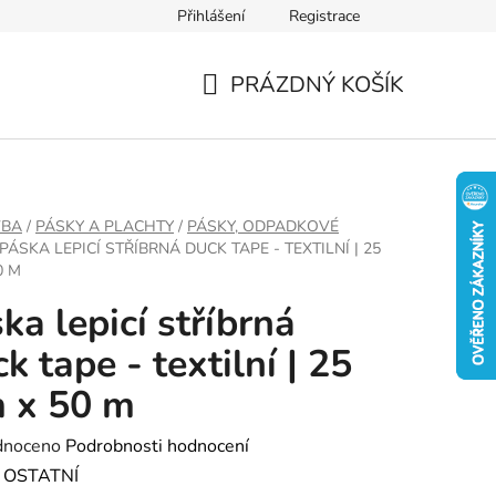
Přihlášení
Registrace
PRÁZDNÝ KOŠÍK
NÁKUPNÍ
KOŠÍK
VBA
/
PÁSKY A PLACHTY
/
PÁSKY, ODPADKOVÉ
PÁSKA LEPICÍ STŘÍBRNÁ DUCK TAPE - TEXTILNÍ | 25
0 M
ka lepicí stříbrná
k tape - textilní | 25
 x 50 m
né
dnoceno
Podrobnosti hodnocení
ení
:
OSTATNÍ