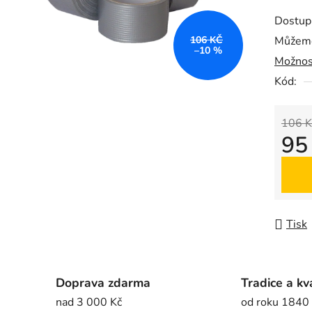
produk
Dostup
je
106 KČ
Můžeme
0,0
–10 %
Možnos
z
5
Kód:
hvězdič
106 K
95
Měrná
Tisk
Doprava zdarma
Tradice a kv
nad 3 000 Kč
od roku 1840