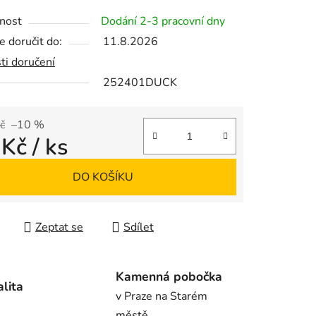
tu
nost
Dodání 2-3 pracovní dny
 doručit do:
11.8.2026
ti doručení
252401DUCK
ek.
č
–10 %
 Kč
/ ks
 cena:
DO KOŠÍKU
Zeptat se
Sdílet
Kamenná pobočka
alita
v Praze na Starém
městě