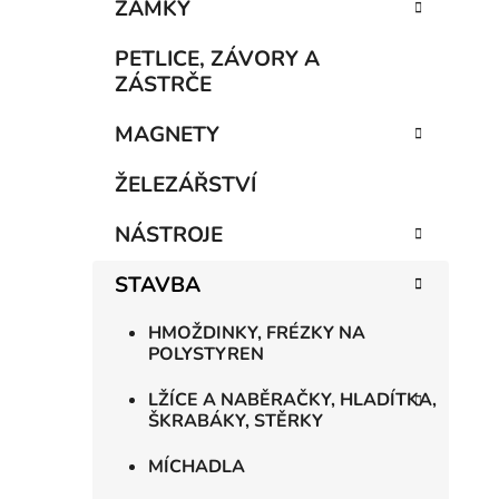
n
ZÁMKY
í
p
PETLICE, ZÁVORY A
a
ZÁSTRČE
n
MAGNETY
e
l
ŽELEZÁŘSTVÍ
NÁSTROJE
STAVBA
HMOŽDINKY, FRÉZKY NA
POLYSTYREN
LŽÍCE A NABĚRAČKY, HLADÍTKA,
ŠKRABÁKY, STĚRKY
MÍCHADLA