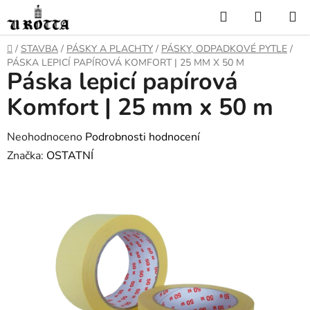
Přejít
Hledat
NÁKUP
na
KOŠÍK
obsah
DOMŮ
/
STAVBA
/
PÁSKY A PLACHTY
/
PÁSKY, ODPADKOVÉ PYTLE
/
PÁSKA LEPICÍ PAPÍROVÁ KOMFORT | 25 MM X 50 M
Páska lepicí papírová
Komfort | 25 mm x 50 m
Průměrné
Neohodnoceno
Podrobnosti hodnocení
hodnocení
Značka:
OSTATNÍ
produktu
je
0,0
z
5
hvězdiček.