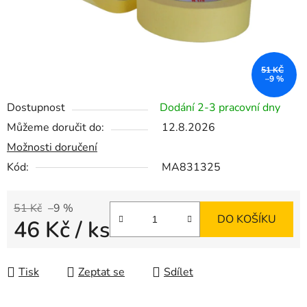
51 KČ
–9 %
Dostupnost
Dodání 2-3 pracovní dny
Můžeme doručit do:
12.8.2026
Možnosti doručení
Kód:
MA831325
51 Kč
–9 %
DO KOŠÍKU
46 Kč
/ ks
Měrná cena:
Tisk
Zeptat se
Sdílet