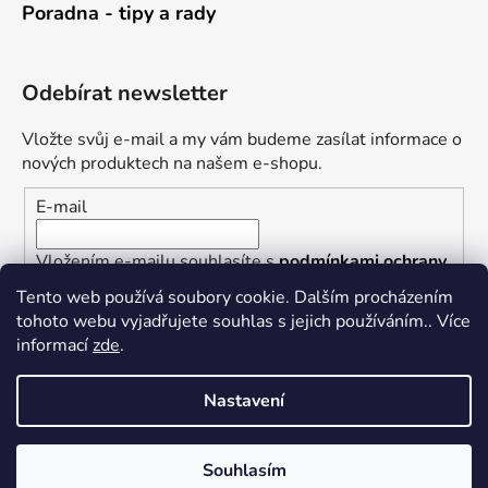
Poradna - tipy a rady
Odebírat newsletter
Vložte svůj e-mail a my vám budeme zasílat informace o
nových produktech na našem e-shopu.
E-mail
Vložením e-mailu souhlasíte s
podmínkami ochrany
osobních údajů
Tento web používá soubory cookie. Dalším procházením
tohoto webu vyjadřujete souhlas s jejich používáním.. Více
PŘIHLÁSIT SE
informací
zde
.
Nastavení
Vytvořil Shoptet
Souhlasím
Copyright 2026
Železářství U Rotta
. Všechna práva