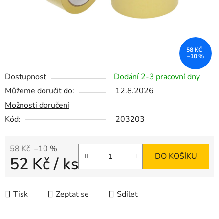
58 KČ
–10 %
Dostupnost
Dodání 2-3 pracovní dny
Můžeme doručit do:
12.8.2026
Možnosti doručení
Kód:
203203
58 Kč
–10 %
DO KOŠÍKU
52 Kč
/ ks
Měrná cena:
Tisk
Zeptat se
Sdílet