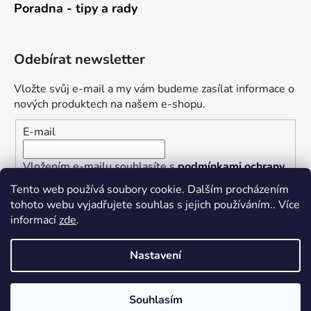
Poradna - tipy a rady
Odebírat newsletter
Vložte svůj e-mail a my vám budeme zasílat informace o
nových produktech na našem e-shopu.
E-mail
Vložením e-mailu souhlasíte s
podmínkami ochrany
osobních údajů
Tento web používá soubory cookie. Dalším procházením
tohoto webu vyjadřujete souhlas s jejich používáním.. Více
PŘIHLÁSIT SE
informací
zde
.
Nastavení
Vytvořil Shoptet
Souhlasím
Copyright 2026
Železářství U Rotta
. Všechna práva