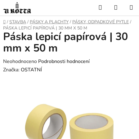
Přejít
Hledat
NÁKUP
na
KOŠÍK
obsah
DOMŮ
/
STAVBA
/
PÁSKY A PLACHTY
/
PÁSKY, ODPADKOVÉ PYTLE
/
PÁSKA LEPICÍ PAPÍROVÁ | 30 MM X 50 M
Páska lepicí papírová | 30
mm x 50 m
Průměrné
Neohodnoceno
Podrobnosti hodnocení
hodnocení
Značka:
OSTATNÍ
produktu
je
0,0
z
5
hvězdiček.