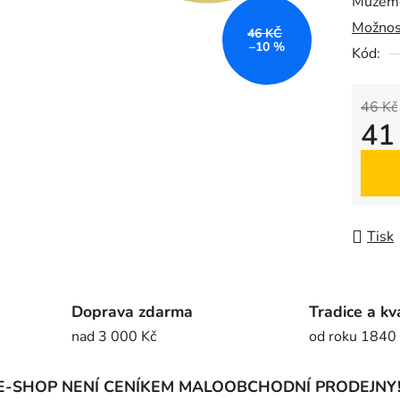
Můžeme
0,0
Možnos
z
46 KČ
–10 %
5
Kód:
hvězdič
46 Kč
41
Měrná
Tisk
Doprava zdarma
Tradice a kv
nad 3 000 Kč
od roku 1840
E-SHOP NENÍ CENÍKEM MALOOBCHODNÍ PRODEJNY