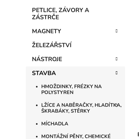
í
p
PETLICE, ZÁVORY A
a
ZÁSTRČE
n
MAGNETY
e
l
ŽELEZÁŘSTVÍ
NÁSTROJE
STAVBA
HMOŽDINKY, FRÉZKY NA
POLYSTYREN
LŽÍCE A NABĚRAČKY, HLADÍTKA,
ŠKRABÁKY, STĚRKY
MÍCHADLA
MONTÁŽNÍ PĚNY, CHEMICKÉ