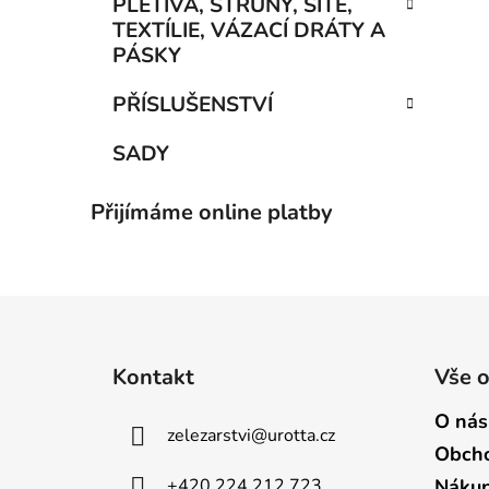
PLETIVA, STRUNY, SÍTĚ,
TEXTÍLIE, VÁZACÍ DRÁTY A
PÁSKY
PŘÍSLUŠENSTVÍ
SADY
Přijímáme online platby
Z
á
Kontakt
Vše 
p
a
O nás
zelezarstvi
@
urotta.cz
t
Obcho
í
+420 224 212 723
Nákup