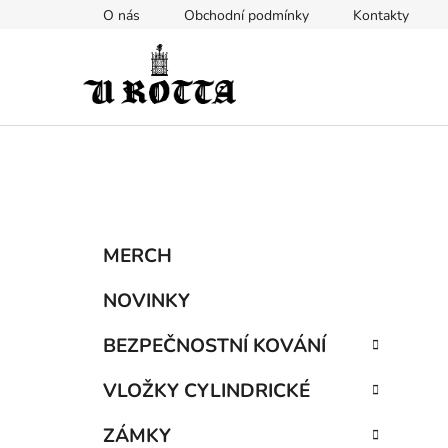
Přejít
O nás
Obchodní podmínky
Kontakty
na
obsah
P
K
Přeskočit
MERCH
a
kategorie
o
t
s
NOVINKY
e
t
g
BEZPEČNOSTNÍ KOVÁNÍ
r
o
a
r
VLOŽKY CYLINDRICKÉ
i
n
e
n
ZÁMKY