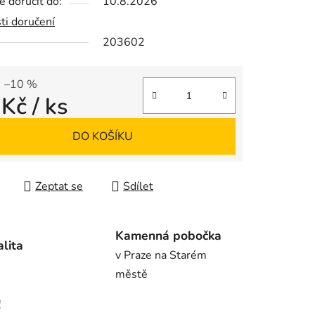
 doručit do:
10.8.2026
ti doručení
203602
ek.
–10 %
 Kč
/ ks
 cena:
DO KOŠÍKU
Zeptat se
Sdílet
Kamenná pobočka
alita
v Praze na Starém
městě
!