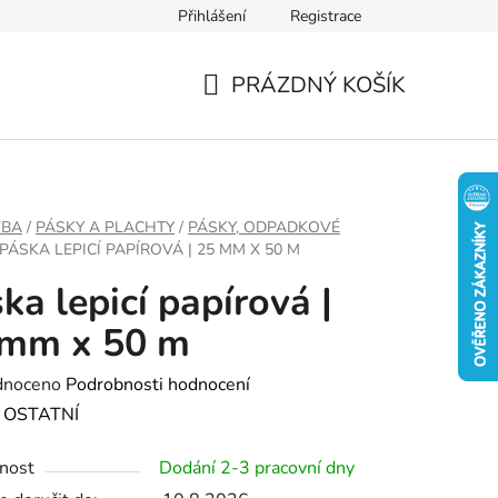
Přihlášení
Registrace
PRÁZDNÝ KOŠÍK
NÁKUPNÍ
KOŠÍK
VBA
/
PÁSKY A PLACHTY
/
PÁSKY, ODPADKOVÉ
PÁSKA LEPICÍ PAPÍROVÁ | 25 MM X 50 M
ka lepicí papírová |
 mm x 50 m
né
dnoceno
Podrobnosti hodnocení
ení
:
OSTATNÍ
tu
nost
Dodání 2-3 pracovní dny