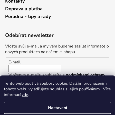
Kontakty
Doprava a platba
Poradna - tipy a rady
Odebírat newsletter
Vložte svůj e-mail a my vám budeme zasílat informace o
nových produktech na našem e-shopu.
E-mail
Vložením e-mailu souhlasíte s
podmínkami ochrany
osobních údajů
Tento web používá soubory cookie. Dalším procházením
tohoto webu vyjadřujete souhlas s jejich používáním.. Více
PŘIHLÁSIT SE
informací
zde
.
Nastavení