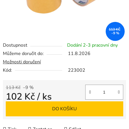
113 KČ
–9 %
Dostupnost
Dodání 2-3 pracovní dny
Můžeme doručit do:
11.8.2026
Možnosti doručení
Kód:
223002
113 Kč
–9 %
102 Kč
/ ks
Měrná cena:
DO KOŠÍKU