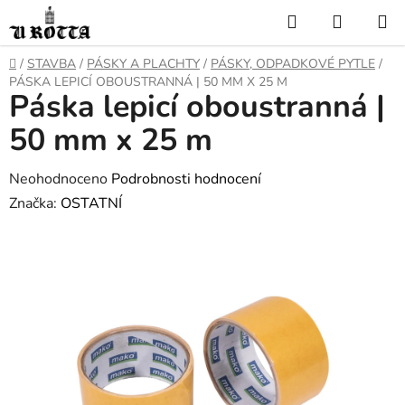
Přejít
Hledat
NÁKUP
na
KOŠÍK
obsah
DOMŮ
/
STAVBA
/
PÁSKY A PLACHTY
/
PÁSKY, ODPADKOVÉ PYTLE
/
PÁSKA LEPICÍ OBOUSTRANNÁ | 50 MM X 25 M
Páska lepicí oboustranná |
50 mm x 25 m
Průměrné
Neohodnoceno
Podrobnosti hodnocení
hodnocení
Značka:
OSTATNÍ
produktu
je
0,0
z
5
hvězdiček.