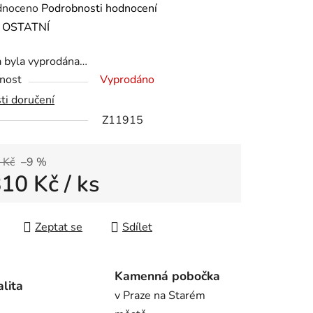
né
dnoceno
Podrobnosti hodnocení
ení
:
OSTATNÍ
tu
a byla vyprodána…
nost
Vyprodáno
ti doručení
Z11915
ek.
 Kč
–9 %
810 Kč
/ ks
 cena:
Zeptat se
Sdílet
Kamenná pobočka
alita
v Praze na Starém