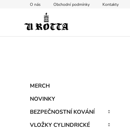
Přejít
O nás
Obchodní podmínky
Kontakty
na
obsah
P
K
Přeskočit
MERCH
a
kategorie
o
t
s
NOVINKY
e
t
g
BEZPEČNOSTNÍ KOVÁNÍ
r
o
a
r
VLOŽKY CYLINDRICKÉ
i
n