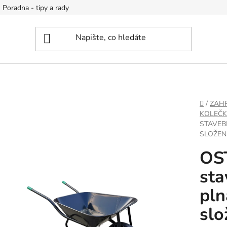
Poradna - tipy a rady
DOMŮ
/
ZAH
KOLEČK
STAVEB
SLOŽEN
OS
sta
pln
slo