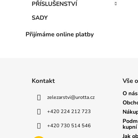
PŘÍSLUŠENSTVÍ
SADY
Přijímáme online platby
Z
á
Kontakt
Vše 
p
a
O nás
zelezarstvi
@
urotta.cz
t
Obcho
í
+420 224 212 723
Nákup
Podmí
+420 730 514 546
kupní
Jak o