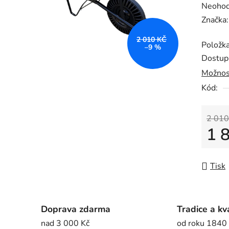
Průměr
Neoho
hodnoc
Značka
produk
2 010 KČ
Položk
je
–9 %
Dostup
0,0
Možnos
z
Kód:
5
hvězdič
2 010
1 
Měrná
Tisk
Doprava zdarma
Tradice a kv
nad 3 000 Kč
od roku 1840