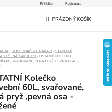
Přihlášení
Registrace
PRÁZDNÝ KOŠÍK
NÁKUPNÍ
KOŠÍK
RADA
/
HOSPODÁŘSKÉ NÁŘADÍ
/
STAVEBNÍ
A, LEŠENÁŘSKÉ KOZY
/
OSTATNÍ KOLEČKO
NÍ 60L, SVAŘOVANÉ, PLNÁ PRYŽ ,PEVNÁ OSA -
É
TATNÍ Kolečko
vební 60L, svařované,
á pryž ,pevná osa -
žené