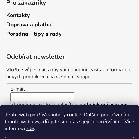
Pro zákazníky
Kontakty
Doprava a platba
Poradna - tipy a rady
Odebírat newsletter
Vložte svůj e-mail a my vám budeme zasílat informace o
nových produktech na našem e-shopu.
E-mail
Vložením e-mailu souhlasíte s
podmínkami ochrany
osobních údajů
Tento web používá soubory cookie. Dalším procházením
tohoto webu vyjadřujete souhlas s jejich používáním.. Více
PŘIHLÁSIT SE
informací
zde
.