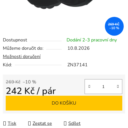
269 KČ
–10 %
Dostupnost
Dodání 2-3 pracovní dny
Můžeme doručit do:
10.8.2026
Možnosti doručení
Kód:
ZN37141
269 Kč
–10 %
242 Kč
/ pár
Měrná cena:
DO KOŠÍKU
Tisk
Zeptat se
Sdílet