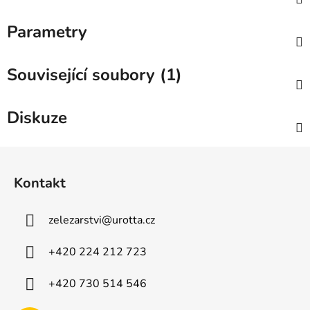
Parametry
Související soubory (1)
Diskuze
Z
á
Kontakt
p
a
zelezarstvi
@
urotta.cz
t
í
+420 224 212 723
+420 730 514 546