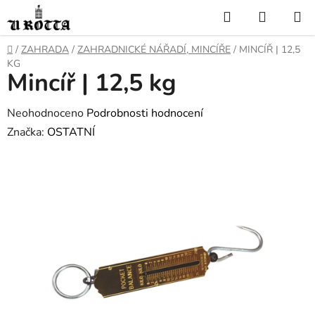
Přejít
Hledat
NÁKUP
na
KOŠÍK
obsah
DOMŮ
/
ZAHRADA
/
ZAHRADNICKÉ NÁŘADÍ, MINCÍŘE
/
MINCÍŘ | 12,5
KG
Mincíř | 12,5 kg
Průměrné
Neohodnoceno
Podrobnosti hodnocení
hodnocení
Značka:
OSTATNÍ
produktu
je
0,0
z
5
hvězdiček.