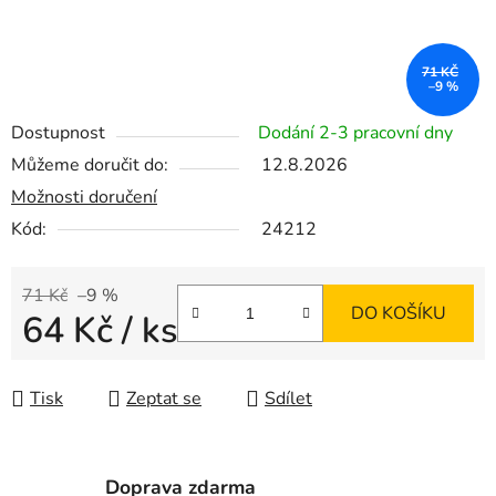
71 KČ
–9 %
Dostupnost
Dodání 2-3 pracovní dny
Můžeme doručit do:
12.8.2026
Možnosti doručení
Kód:
24212
71 Kč
–9 %
DO KOŠÍKU
64 Kč
/ ks
Měrná cena:
Tisk
Zeptat se
Sdílet
Doprava zdarma