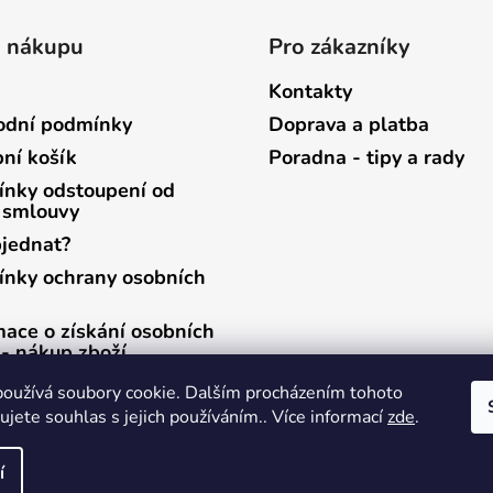
o nákupu
Pro zákazníky
Kontakty
dní podmínky
Doprava a platba
ní košík
Poradna - tipy a rady
nky odstoupení od
 smlouvy
bjednat?
nky ochrany osobních
mace o získání osobních
 - nákup zboží
mace o získání osobních
oužívá soubory cookie. Dalším procházením tohoto
 - zasílání newsletterů
jete souhlas s jejich používáním.. Více informací
zde
.
í