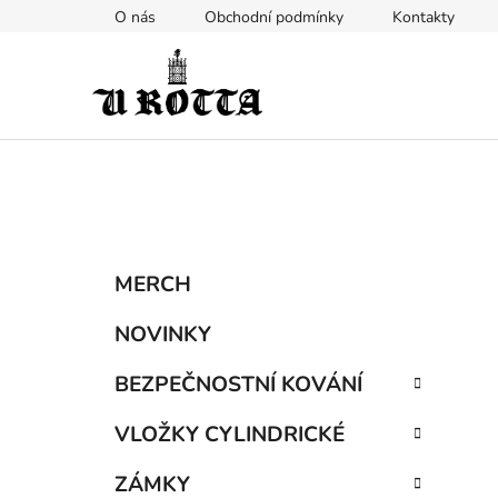
Přejít
O nás
Obchodní podmínky
Kontakty
na
obsah
P
K
Přeskočit
MERCH
a
kategorie
o
t
s
NOVINKY
e
t
g
BEZPEČNOSTNÍ KOVÁNÍ
r
o
a
r
VLOŽKY CYLINDRICKÉ
i
n
e
n
ZÁMKY