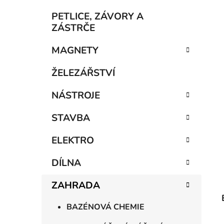
í
p
PETLICE, ZÁVORY A
a
ZÁSTRČE
n
MAGNETY
e
l
ŽELEZÁŘSTVÍ
NÁSTROJE
STAVBA
ELEKTRO
DÍLNA
ZAHRADA
BAZÉNOVÁ CHEMIE