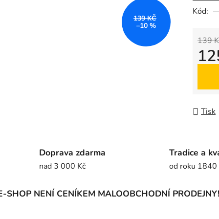
5
Kód:
139 KČ
hvězdič
–10 %
139 K
12
Měrná
Tisk
Doprava zdarma
Tradice a kv
nad 3 000 Kč
od roku 1840
E-SHOP NENÍ CENÍKEM MALOOBCHODNÍ PRODEJNY