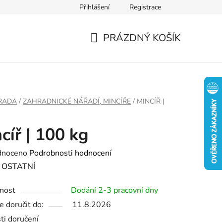
Přihlášení
Registrace
PRÁZDNÝ KOŠÍK
NÁKUPNÍ
KOŠÍK
RADA
/
ZAHRADNICKÉ NÁŘADÍ, MINCÍŘE
/
MINCÍŘ |
cíř | 100 kg
né
dnoceno
Podrobnosti hodnocení
ení
:
OSTATNÍ
tu
nost
Dodání 2-3 pracovní dny
 doručit do:
11.8.2026
ti doručení