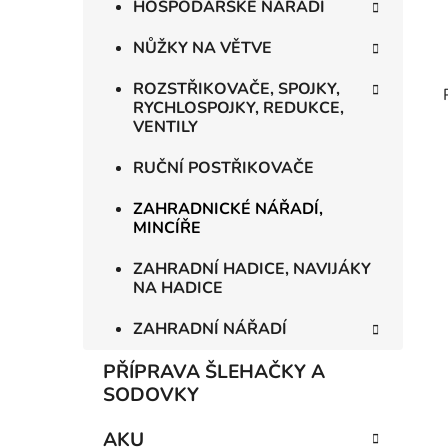
HOSPODÁŘSKÉ NÁŘADÍ
NŮŽKY NA VĚTVE
ROZSTŘIKOVAČE, SPOJKY,
RYCHLOSPOJKY, REDUKCE,
VENTILY
RUČNÍ POSTŘIKOVAČE
ZAHRADNICKÉ NÁŘADÍ,
MINCÍŘE
ZAHRADNÍ HADICE, NAVIJÁKY
NA HADICE
ZAHRADNÍ NÁŘADÍ
PŘÍPRAVA ŠLEHAČKY A
SODOVKY
AKU