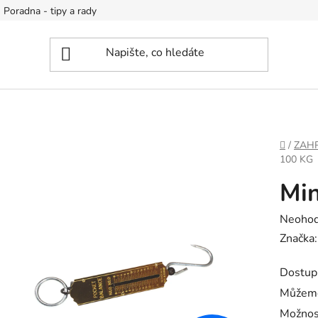
Poradna - tipy a rady
DOMŮ
/
ZAH
100 KG
Min
Průměr
Neoho
hodnoc
Značka
produk
Dostup
je
Můžeme
0,0
Možnos
z