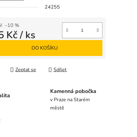
24255
ek.
č
–10 %
5 Kč
/ ks
 cena:
DO KOŠÍKU
Zeptat se
Sdílet
Kamenná pobočka
alita
v Praze na Starém
městě
!