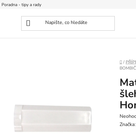
Poradna - tipy a rady
DOMŮ
/
PŘÍ
BOMBIČ
Mat
šle
Ho
Průměr
Neoho
hodnoc
Značka
produk