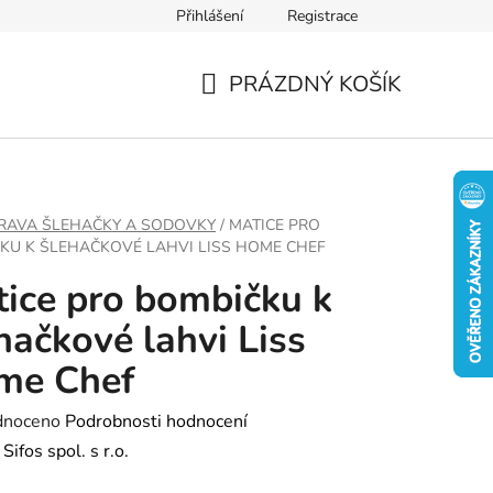
Přihlášení
Registrace
PRÁZDNÝ KOŠÍK
NÁKUPNÍ
KOŠÍK
PRAVA ŠLEHAČKY A SODOVKY
/
MATICE PRO
KU K ŠLEHAČKOVÉ LAHVI LISS HOME CHEF
ice pro bombičku k
hačkové lahvi Liss
me Chef
né
dnoceno
Podrobnosti hodnocení
ení
:
Sifos spol. s r.o.
tu