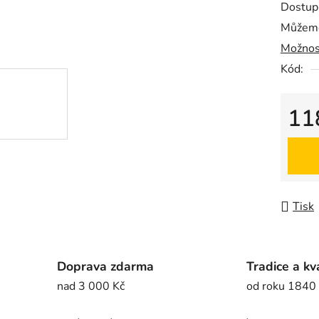
Dostup
je
Můžeme
0,0
Možnos
z
5
Kód:
hvězdič
11
Měrná
Tisk
Doprava zdarma
Tradice a kv
nad 3 000 Kč
od roku 1840