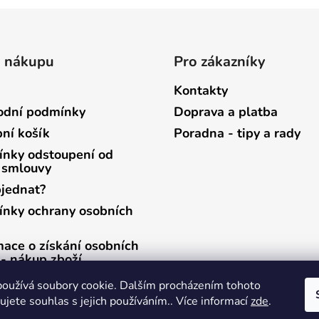
o nákupu
Pro zákazníky
Kontakty
dní podmínky
Doprava a platba
ní košík
Poradna - tipy a rady
nky odstoupení od
 smlouvy
bjednat?
nky ochrany osobních
mace o získání osobních
 - nákup zboží
mace o získání osobních
oužívá soubory cookie. Dalším procházením tohoto
 - zasílání newsletterů
jete souhlas s jejich používáním.. Více informací
zde
.