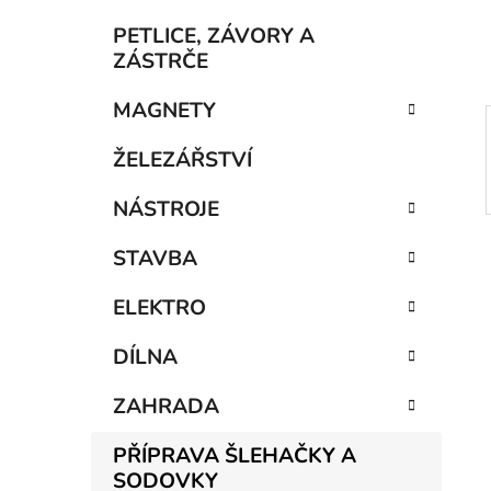
í
p
PETLICE, ZÁVORY A
a
ZÁSTRČE
n
MAGNETY
e
l
ŽELEZÁŘSTVÍ
NÁSTROJE
STAVBA
ELEKTRO
DÍLNA
ZAHRADA
PŘÍPRAVA ŠLEHAČKY A
SODOVKY