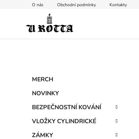
Přejít
O nás
Obchodní podmínky
Kontakty
na
obsah
P
K
Přeskočit
MERCH
a
kategorie
o
t
s
NOVINKY
e
t
g
BEZPEČNOSTNÍ KOVÁNÍ
r
o
a
r
VLOŽKY CYLINDRICKÉ
i
n
e
n
ZÁMKY