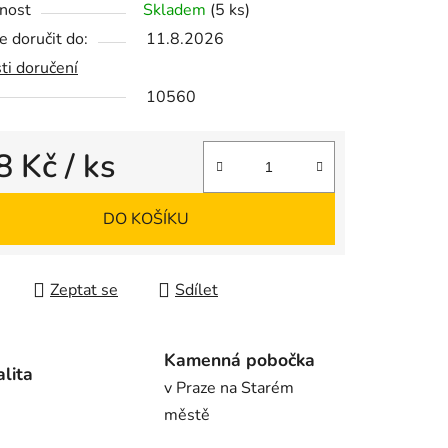
nost
Skladem
(5 ks)
 doručit do:
11.8.2026
ti doručení
10560
ek.
8 Kč
/ ks
 cena:
DO KOŠÍKU
Zeptat se
Sdílet
Kamenná pobočka
alita
v Praze na Starém
městě