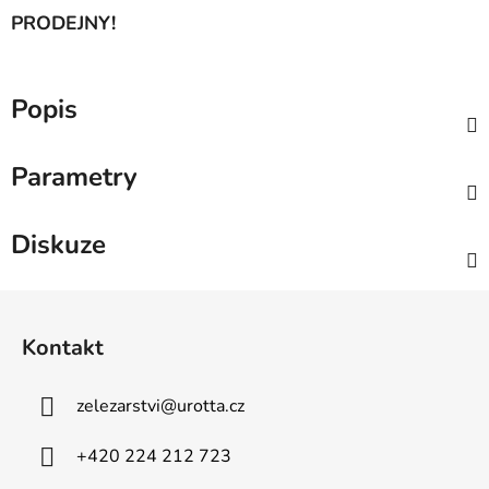
PRODEJNY!
Popis
Parametry
Diskuze
Z
á
Kontakt
p
a
zelezarstvi
@
urotta.cz
t
í
+420 224 212 723