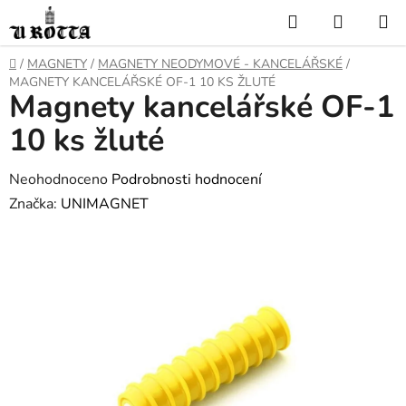
Přejít
Hledat
NÁKUP
na
KOŠÍK
obsah
DOMŮ
/
MAGNETY
/
MAGNETY NEODYMOVÉ - KANCELÁŘSKÉ
/
MAGNETY KANCELÁŘSKÉ OF-1 10 KS ŽLUTÉ
Magnety kancelářské OF-1
10 ks žluté
Průměrné
Neohodnoceno
Podrobnosti hodnocení
hodnocení
Značka:
UNIMAGNET
produktu
je
0,0
z
5
hvězdiček.