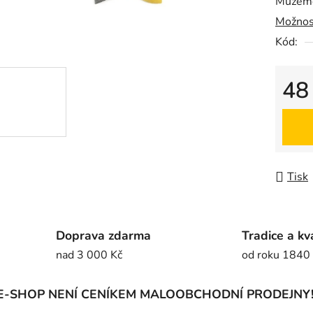
Můžeme
0,0
Možnos
z
5
Kód:
hvězdič
48
Měrná
Tisk
Doprava zdarma
Tradice a kv
nad 3 000 Kč
od roku 1840
E-SHOP NENÍ CENÍKEM MALOOBCHODNÍ PRODEJNY