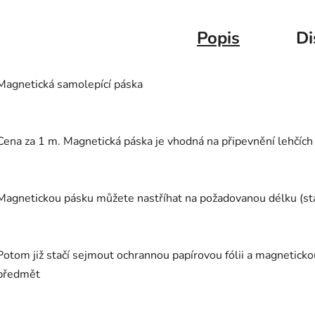
Popis
Di
Magnetická samolepící páska
Cena za 1 m. Magnetická páska je vhodná na připevnění lehčí
Magnetickou pásku můžete nastříhat na požadovanou délku (sta
Potom již stačí sejmout ochrannou papírovou fólii a magneticko
předmět