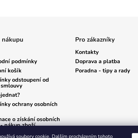
o nákupu
Pro zákazníky
Kontakty
dní podmínky
Doprava a platba
ní košík
Poradna - tipy a rady
nky odstoupení od
 smlouvy
bjednat?
nky ochrany osobních
mace o získání osobních
 - nákup zboží
mace o získání osobních
oužívá soubory cookie. Dalším procházením tohoto