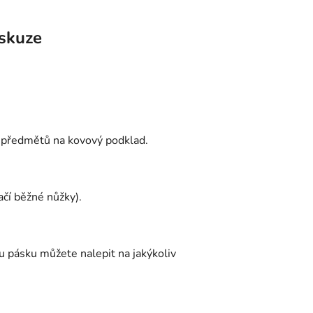
skuze
ch předmětů na kovový podklad.
čí běžné nůžky).
u pásku můžete nalepit na jakýkoliv