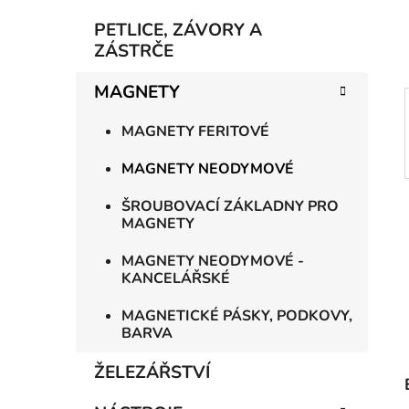
í
p
PETLICE, ZÁVORY A
a
ZÁSTRČE
n
MAGNETY
e
l
MAGNETY FERITOVÉ
MAGNETY NEODYMOVÉ
ŠROUBOVACÍ ZÁKLADNY PRO
MAGNETY
MAGNETY NEODYMOVÉ -
KANCELÁŘSKÉ
MAGNETICKÉ PÁSKY, PODKOVY,
BARVA
ŽELEZÁŘSTVÍ