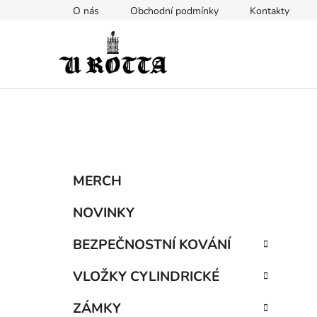
Přejít
O nás
Obchodní podmínky
Kontakty
na
obsah
P
K
Přeskočit
MERCH
a
kategorie
o
t
s
NOVINKY
e
t
g
BEZPEČNOSTNÍ KOVÁNÍ
r
o
a
r
VLOŽKY CYLINDRICKÉ
i
n
e
n
ZÁMKY