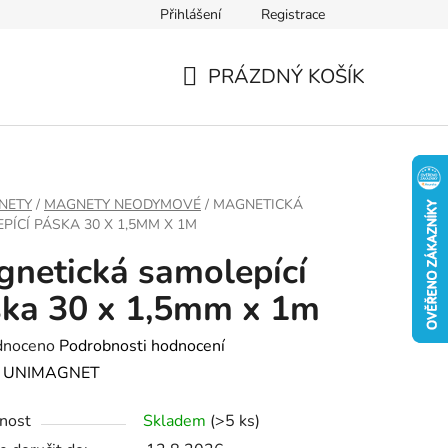
Přihlášení
Registrace
PRÁZDNÝ KOŠÍK
NÁKUPNÍ
KOŠÍK
NETY
/
MAGNETY NEODYMOVÉ
/
MAGNETICKÁ
PÍCÍ PÁSKA 30 X 1,5MM X 1M
netická samolepící
ka 30 x 1,5mm x 1m
né
dnoceno
Podrobnosti hodnocení
ení
:
UNIMAGNET
tu
nost
Skladem
(>5 ks)