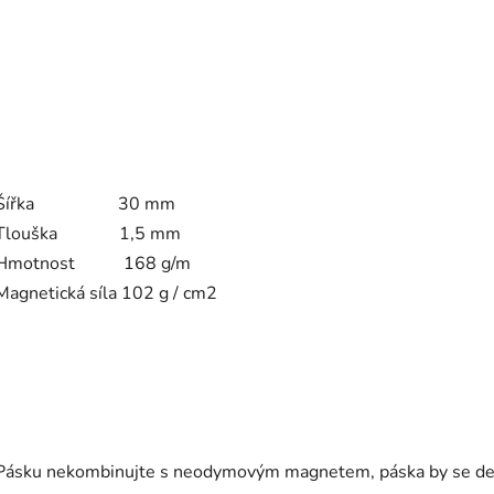
Šířka 30 mm
Tlouška 1,5 mm
Hmotnost 168 g/m
Magnetická síla 102 g / cm2
Pásku nekombinujte s neodymovým magnetem, páska by se de