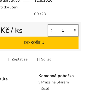
 doručit do:
12.8.2026
ti doručení
09323
ek.
 Kč
/ ks
 cena:
DO KOŠÍKU
Zeptat se
Sdílet
Kamenná pobočka
alita
v Praze na Starém
městě
!