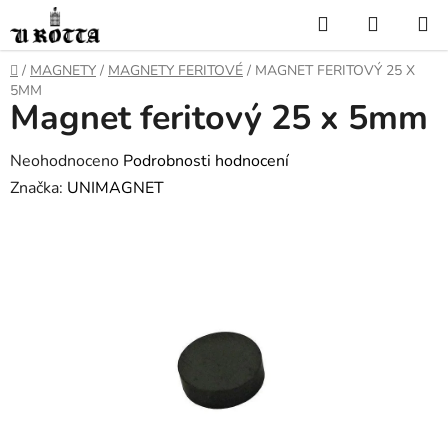
Přejít
Hledat
NÁKUP
na
KOŠÍK
obsah
DOMŮ
/
MAGNETY
/
MAGNETY FERITOVÉ
/
MAGNET FERITOVÝ 25 X
5MM
Magnet feritový 25 x 5mm
Průměrné
Neohodnoceno
Podrobnosti hodnocení
hodnocení
Značka:
UNIMAGNET
produktu
je
0,0
z
5
hvězdiček.