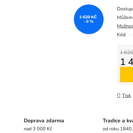
produk
Dostup
je
1 620 KČ
Můžeme
0,0
–9 %
Možnos
z
5
Kód:
hvězdič
1 620
1 
Měrná
Tisk
Doprava zdarma
Tradice a kv
nad 3 000 Kč
od roku 1840