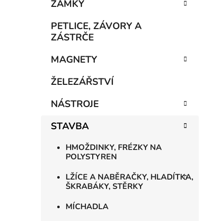
n
ZÁMKY
í
p
PETLICE, ZÁVORY A
a
ZÁSTRČE
n
MAGNETY
e
l
ŽELEZÁŘSTVÍ
NÁSTROJE
STAVBA
HMOŽDINKY, FRÉZKY NA
POLYSTYREN
LŽÍCE A NABĚRAČKY, HLADÍTKA,
ŠKRABÁKY, STĚRKY
MÍCHADLA