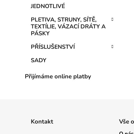
JEDNOTLIVÉ
PLETIVA, STRUNY, SÍTĚ,
TEXTÍLIE, VÁZACÍ DRÁTY A
PÁSKY
PŘÍSLUŠENSTVÍ
SADY
Přijímáme online platby
Z
á
Kontakt
Vše 
p
a
O nás