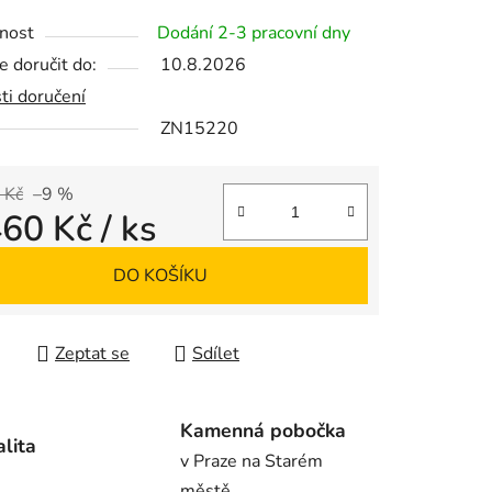
tu
nost
Dodání 2-3 pracovní dny
 doručit do:
10.8.2026
ti doručení
ZN15220
ek.
 Kč
–9 %
460 Kč
/ ks
 cena:
DO KOŠÍKU
Zeptat se
Sdílet
Kamenná pobočka
alita
v Praze na Starém
městě