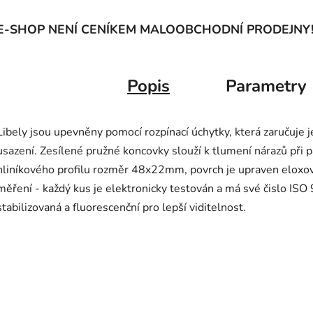
E-SHOP NENÍ CENÍKEM MALOOBCHODNÍ PRODEJNY
Popis
Parametry
Libely jsou upevněny pomocí rozpínací úchytky, která zaručuje j
usazení. Zesílené pružné koncovky slouží k tlumení nárazů při
hliníkového profilu rozměr 48x22mm, povrch je upraven eloxov
měření - každý kus je elektronicky testován a má své čislo ISO 
stabilizovaná a fluorescenční pro lepší viditelnost.