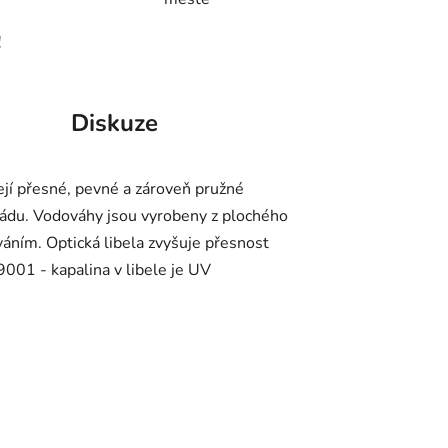
!
Diskuze
ejí přesné, pevné a zároveň pružné
 pádu. Vodováhy jsou vyrobeny z plochého
áním. Optická libela zvyšuje přesnost
9001 - kapalina v libele je UV