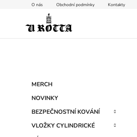
Přejít
O nás
Obchodní podmínky
Kontakty
na
obsah
P
K
Přeskočit
MERCH
a
kategorie
o
t
s
NOVINKY
e
t
g
BEZPEČNOSTNÍ KOVÁNÍ
r
o
a
r
VLOŽKY CYLINDRICKÉ
i
n
e