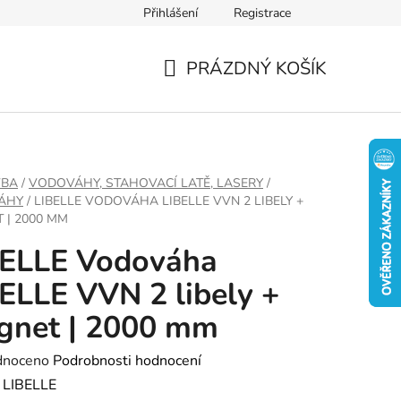
Přihlášení
Registrace
PRÁZDNÝ KOŠÍK
NÁKUPNÍ
KOŠÍK
VBA
/
VODOVÁHY, STAHOVACÍ LATĚ, LASERY
/
ÁHY
/
LIBELLE VODOVÁHA LIBELLE VVN 2 LIBELY +
 | 2000 MM
BELLE Vodováha
ELLE VVN 2 libely +
gnet | 2000 mm
né
dnoceno
Podrobnosti hodnocení
ení
:
LIBELLE