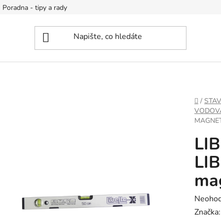
Poradna - tipy a rady
DOMŮ
/
STA
VODOV
MAGNET
LI
LIB
ma
Průměr
Neoho
hodnoc
Značka