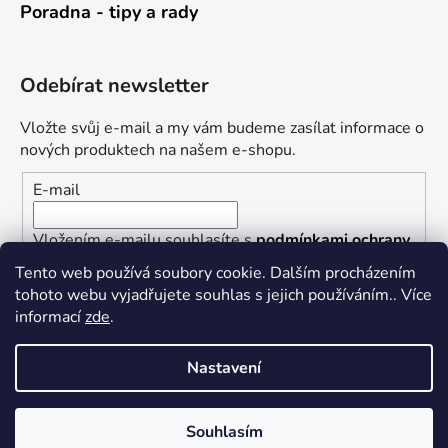
Poradna - tipy a rady
Odebírat newsletter
Vložte svůj e-mail a my vám budeme zasílat informace o
nových produktech na našem e-shopu.
E-mail
Vložením e-mailu souhlasíte s
podmínkami ochrany
osobních údajů
Tento web používá soubory cookie. Dalším procházením
tohoto webu vyjadřujete souhlas s jejich používáním.. Více
PŘIHLÁSIT SE
informací
zde
.
Nastavení
Vytvořil Shoptet
Souhlasím
Copyright 2026
Železářství U Rotta
. Všechna práva