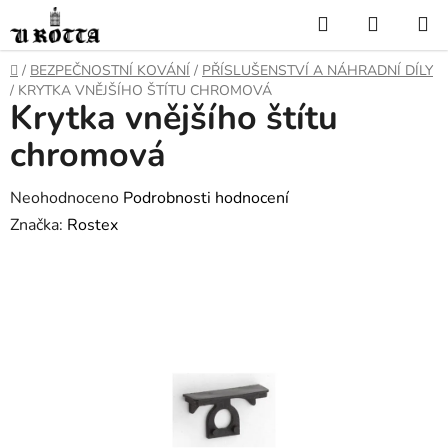
Přejít
Hledat
NÁKUP
na
KOŠÍK
obsah
DOMŮ
/
BEZPEČNOSTNÍ KOVÁNÍ
/
PŘÍSLUŠENSTVÍ A NÁHRADNÍ DÍLY
/
KRYTKA VNĚJŠÍHO ŠTÍTU CHROMOVÁ
Krytka vnějšího štítu
chromová
Průměrné
Neohodnoceno
Podrobnosti hodnocení
hodnocení
Značka:
Rostex
produktu
je
0,0
z
5
hvězdiček.