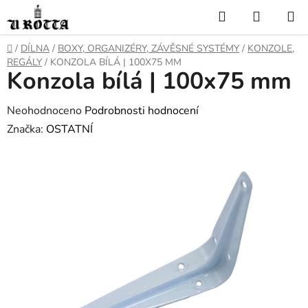
Přejít
Hledat
NÁKUP
na
KOŠÍK
obsah
DOMŮ
/
DÍLNA
/
BOXY, ORGANIZÉRY, ZÁVĚSNÉ SYSTÉMY
/
KONZOLE,
REGÁLY
/
KONZOLA BÍLÁ | 100X75 MM
Konzola bílá | 100x75 mm
Průměrné
Neohodnoceno
Podrobnosti hodnocení
hodnocení
Značka:
OSTATNÍ
produktu
je
0,0
z
5
hvězdiček.