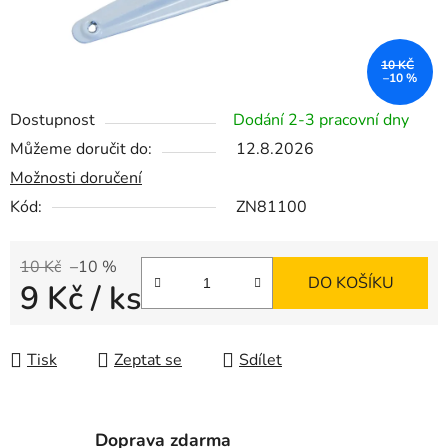
10 KČ
–10 %
Dostupnost
Dodání 2-3 pracovní dny
Můžeme doručit do:
12.8.2026
Možnosti doručení
Kód:
ZN81100
10 Kč
–10 %
DO KOŠÍKU
9 Kč
/ ks
Měrná cena:
Tisk
Zeptat se
Sdílet
Doprava zdarma