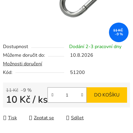
11 KČ
–9 %
Dostupnost
Dodání 2-3 pracovní dny
Můžeme doručit do:
10.8.2026
Možnosti doručení
Kód:
51200
11 Kč
–9 %
DO KOŠÍKU
10 Kč
/ ks
Měrná cena:
Tisk
Zeptat se
Sdílet