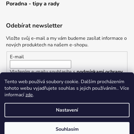
Poradna - tipy a rady
Odebírat newsletter
Vložte svůj e-mail a my vám budeme zasílat informace o
nových produktech na našem e-shopu.
E-mail
Vložením e-mailu souhlasíte s
podmínkami ochrany
osobních údajů
Tento web používá soubory cookie. Dalším procházením
tohoto webu vyjadřujete souhlas s jejich používáním.. Více
PŘIHLÁSIT SE
informací
zde
.
Nastavení
Vytvořil Shoptet
Souhlasím
Copyright 2026
Železářství U Rotta
. Všechna práva