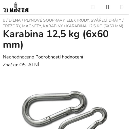
Přejít
Hledat
NÁKUP
na
KOŠÍK
obsah
DOMŮ
/
DÍLNA
/
PLYNOVÉ SOUPRAVY, ELEKTRODY, SVÁŘECÍ DRÁTY
/
TREZORY, MAGNETY, KARABINY
/
KARABINA 12,5 KG (6X60 MM)
Karabina 12,5 kg (6x60
mm)
Průměrné
Neohodnoceno
Podrobnosti hodnocení
hodnocení
Značka:
OSTATNÍ
produktu
je
0,0
z
5
hvězdiček.