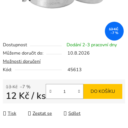
13 KČ
–7 %
Dostupnost
Dodání 2-3 pracovní dny
Můžeme doručit do:
10.8.2026
Možnosti doručení
Kód:
45613
13 Kč
–7 %
DO KOŠÍKU
12 Kč
/ ks
Měrná cena:
Tisk
Zeptat se
Sdílet