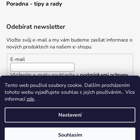
Poradna - tipy a rady
Odebírat newsletter
Vložte svůj e-mail a my vám budeme zasílat informace o
nových produktech na našem e-shopu.
E-mail
Vložením e-mailu souhlasíte s
podmínkami ochrany
osobních údajů
Tento web používá soubory cookie. Dalším procházením
tohoto webu vyjadřujete souhlas s jejich používáním.. Více
PŘIHLÁSIT SE
informací
zde
.
Nastavení
Vytvořil Shoptet
Souhlasím
Copyright 2026
Železářství U Rotta
. Všechna práva