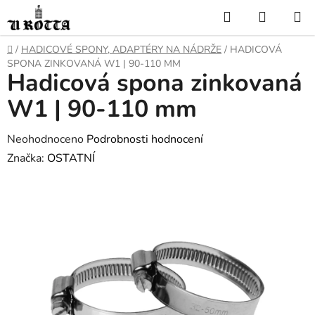
Přejít
Hledat
NÁKUP
na
KOŠÍK
obsah
DOMŮ
/
HADICOVÉ SPONY, ADAPTÉRY NA NÁDRŽE
/
HADICOVÁ
SPONA ZINKOVANÁ W1 | 90-110 MM
Hadicová spona zinkovaná
W1 | 90-110 mm
Průměrné
Neohodnoceno
Podrobnosti hodnocení
hodnocení
Značka:
OSTATNÍ
produktu
je
0,0
z
5
hvězdiček.