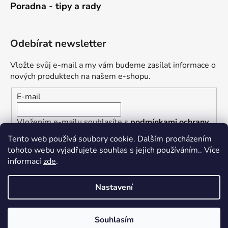
Poradna - tipy a rady
Odebírat newsletter
Vložte svůj e-mail a my vám budeme zasílat informace o
nových produktech na našem e-shopu.
E-mail
Vložením e-mailu souhlasíte s
podmínkami ochrany
osobních údajů
Tento web používá soubory cookie. Dalším procházením
tohoto webu vyjadřujete souhlas s jejich používáním.. Více
PŘIHLÁSIT SE
informací
zde
.
Nastavení
Vytvořil Shoptet
Souhlasím
Copyright 2026
Železářství U Rotta
. Všechna práva