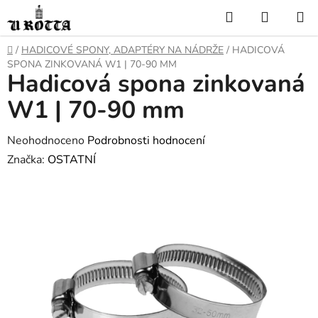
Přejít
Hledat
NÁKUP
na
KOŠÍK
obsah
DOMŮ
/
HADICOVÉ SPONY, ADAPTÉRY NA NÁDRŽE
/
HADICOVÁ
SPONA ZINKOVANÁ W1 | 70-90 MM
Hadicová spona zinkovaná
W1 | 70-90 mm
Průměrné
Neohodnoceno
Podrobnosti hodnocení
hodnocení
Značka:
OSTATNÍ
produktu
je
0,0
z
5
hvězdiček.