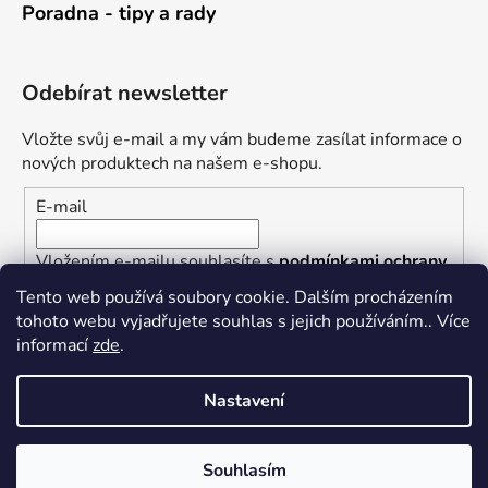
Poradna - tipy a rady
Odebírat newsletter
Vložte svůj e-mail a my vám budeme zasílat informace o
nových produktech na našem e-shopu.
E-mail
Vložením e-mailu souhlasíte s
podmínkami ochrany
osobních údajů
Tento web používá soubory cookie. Dalším procházením
tohoto webu vyjadřujete souhlas s jejich používáním.. Více
PŘIHLÁSIT SE
informací
zde
.
Nastavení
Vytvořil Shoptet
Souhlasím
Copyright 2026
Železářství U Rotta
. Všechna práva