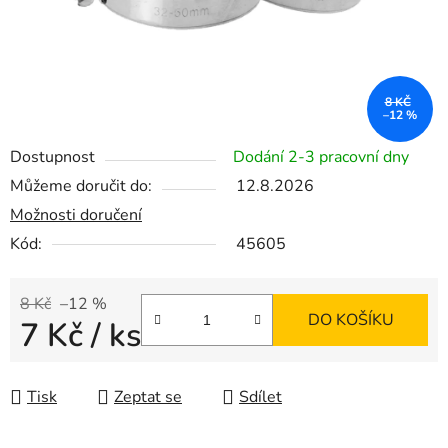
8 KČ
–12 %
Dostupnost
Dodání 2-3 pracovní dny
Můžeme doručit do:
12.8.2026
Možnosti doručení
Kód:
45605
8 Kč
–12 %
DO KOŠÍKU
7 Kč
/ ks
Měrná cena:
Tisk
Zeptat se
Sdílet