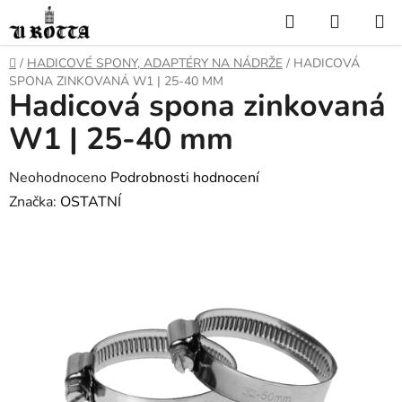
Přejít
Hledat
NÁKUP
na
KOŠÍK
obsah
DOMŮ
/
HADICOVÉ SPONY, ADAPTÉRY NA NÁDRŽE
/
HADICOVÁ
SPONA ZINKOVANÁ W1 | 25-40 MM
Hadicová spona zinkovaná
W1 | 25-40 mm
Průměrné
Neohodnoceno
Podrobnosti hodnocení
hodnocení
Značka:
OSTATNÍ
produktu
je
0,0
z
5
hvězdiček.