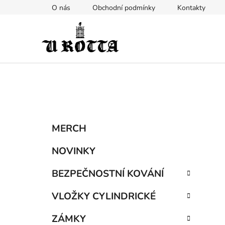
Přejít
O nás
Obchodní podmínky
Kontakty
na
obsah
P
K
Přeskočit
MERCH
a
kategorie
o
t
s
NOVINKY
e
t
g
BEZPEČNOSTNÍ KOVÁNÍ
r
o
a
r
VLOŽKY CYLINDRICKÉ
i
n
e
n
ZÁMKY