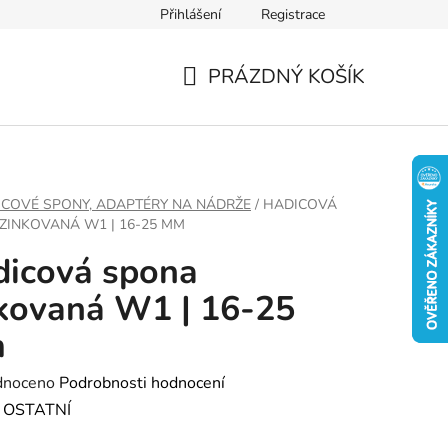
Přihlášení
Registrace
PRÁZDNÝ KOŠÍK
NÁKUPNÍ
KOŠÍK
COVÉ SPONY, ADAPTÉRY NA NÁDRŽE
/
HADICOVÁ
ZINKOVANÁ W1 | 16-25 MM
icová spona
kovaná W1 | 16-25
m
né
dnoceno
Podrobnosti hodnocení
ení
:
OSTATNÍ
tu