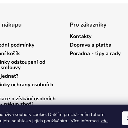
o nákupu
Pro zákazníky
Kontakty
dní podmínky
Doprava a platba
ní košík
Poradna - tipy a rady
nky odstoupení od
 smlouvy
bjednat?
nky ochrany osobních
mace o získání osobních
 - nákup zboží
mace o získání osobních
oužívá soubory cookie. Dalším procházením tohoto
 - zasílání newsletterů
jete souhlas s jejich používáním.. Více informací
zde
.