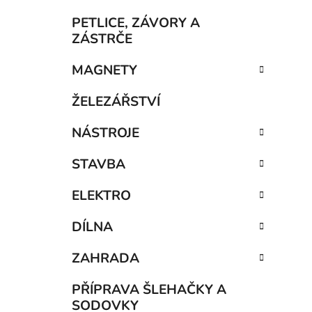
í
p
PETLICE, ZÁVORY A
a
ZÁSTRČE
n
MAGNETY
e
l
ŽELEZÁŘSTVÍ
NÁSTROJE
STAVBA
ELEKTRO
DÍLNA
ZAHRADA
PŘÍPRAVA ŠLEHAČKY A
SODOVKY