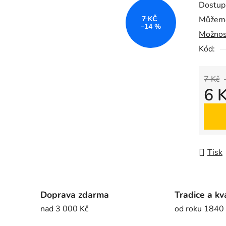
Dostup
je
7 KČ
Můžeme
0,0
–14 %
Možnos
z
5
Kód:
hvězdič
7 Kč
6 
Měrná
Tisk
Doprava zdarma
Tradice a kv
nad 3 000 Kč
od roku 1840