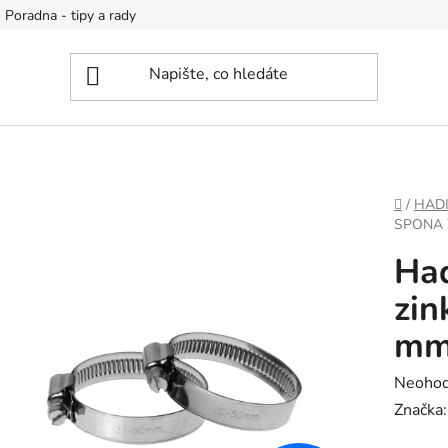
Poradna - tipy a rady
DOMŮ
/
HADI
SPONA 
Had
zin
m
Průměr
Neoho
hodnoc
Značka
produk