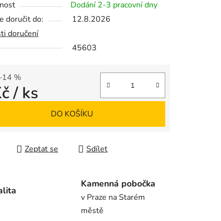
nost
Dodání 2-3 pracovní dny
 doručit do:
12.8.2026
ti doručení
45603
ek.
–14 %
Kč
/ ks
 cena:
DO KOŠÍKU
Zeptat se
Sdílet
Kamenná pobočka
alita
v Praze na Starém
městě