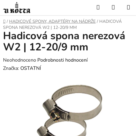
Přejít
Hledat
NÁKUP
na
KOŠÍK
obsah
DOMŮ
/
HADICOVÉ SPONY, ADAPTÉRY NA NÁDRŽE
/
HADICOVÁ
SPONA NEREZOVÁ W2 | 12-20/9 MM
Hadicová spona nerezová
W2 | 12-20/9 mm
Průměrné
Neohodnoceno
Podrobnosti hodnocení
hodnocení
Značka:
OSTATNÍ
produktu
je
0,0
z
5
hvězdiček.