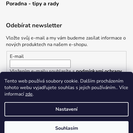
Poradna - tipy a rady
Odebírat newsletter
Vložte svůj e-mail a my vám budeme zasílat informace o
nových produktech na našem e-shopu.
E-mail
Vložením e-mailu souhlasíte s
podmínkami ochrany
osobních údajů
Tento web používá soubory cookie. Dalším procházením
tohoto webu vyjadřujete souhlas s jejich používáním.. Více
PŘIHLÁSIT SE
informací
zde
.
Nastavení
Vytvořil Shoptet
Souhlasím
Copyright 2026
Železářství U Rotta
. Všechna práva