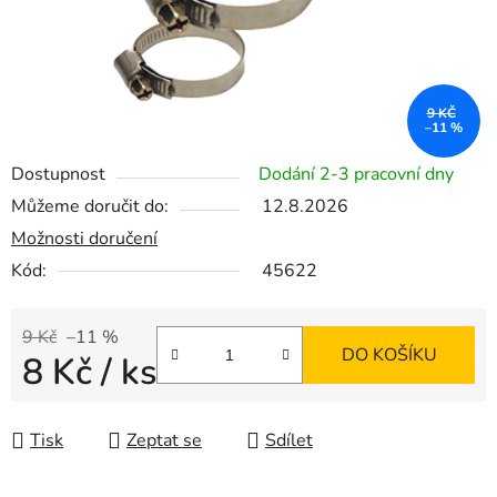
9 KČ
–11 %
Dostupnost
Dodání 2-3 pracovní dny
Můžeme doručit do:
12.8.2026
Možnosti doručení
Kód:
45622
9 Kč
–11 %
DO KOŠÍKU
8 Kč
/ ks
Měrná cena:
Tisk
Zeptat se
Sdílet