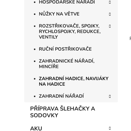
HOSPODÁŘSKÉ NÁŘADÍ
NŮŽKY NA VĚTVE
ROZSTŘIKOVAČE, SPOJKY,
RYCHLOSPOJKY, REDUKCE,
VENTILY
RUČNÍ POSTŘIKOVAČE
ZAHRADNICKÉ NÁŘADÍ,
MINCÍŘE
ZAHRADNÍ HADICE, NAVIJÁKY
NA HADICE
ZAHRADNÍ NÁŘADÍ
PŘÍPRAVA ŠLEHAČKY A
SODOVKY
AKU