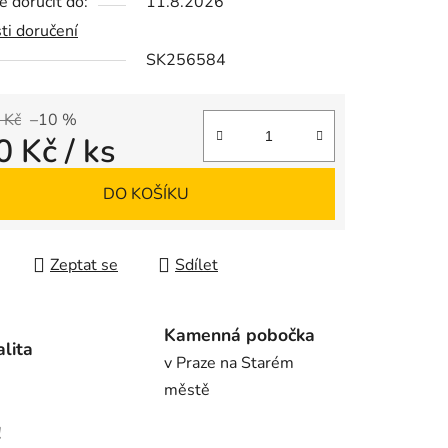
 doručit do:
11.8.2026
ti doručení
SK256584
ek.
 Kč
–10 %
0 Kč
/ ks
 cena:
DO KOŠÍKU
Zeptat se
Sdílet
Kamenná pobočka
alita
v Praze na Starém
městě
!