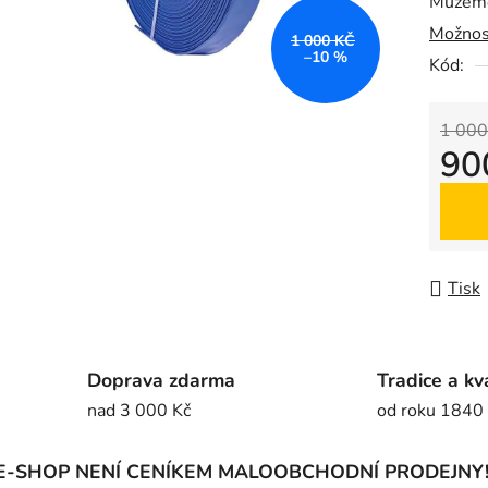
Můžeme
0,0
Možnos
z
1 000 KČ
–10 %
5
Kód:
hvězdič
1 000
90
Měrná
Tisk
Doprava zdarma
Tradice a kv
nad 3 000 Kč
od roku 1840
E-SHOP NENÍ CENÍKEM MALOOBCHODNÍ PRODEJNY