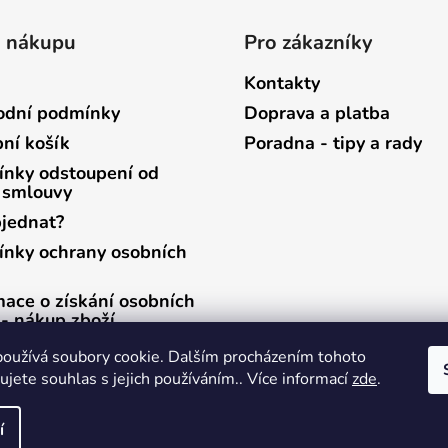
o nákupu
Pro zákazníky
Kontakty
dní podmínky
Doprava a platba
ní košík
Poradna - tipy a rady
nky odstoupení od
 smlouvy
bjednat?
nky ochrany osobních
mace o získání osobních
 - nákup zboží
mace o získání osobních
oužívá soubory cookie. Dalším procházením tohoto
 - zasílání newsletterů
jete souhlas s jejich používáním.. Více informací
zde
.
í