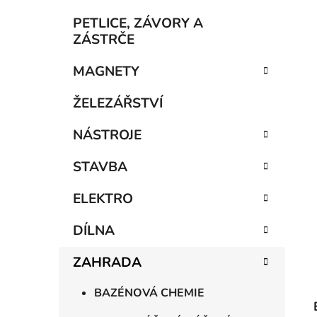
í
p
PETLICE, ZÁVORY A
a
ZÁSTRČE
n
MAGNETY
e
l
ŽELEZÁŘSTVÍ
NÁSTROJE
STAVBA
ELEKTRO
DÍLNA
ZAHRADA
BAZÉNOVÁ CHEMIE