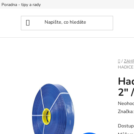
Poradna - tipy a rady
DOMŮ
/
ZAH
HADICE 
Had
2" 
Průměr
Neoho
hodnoc
Značka
produk
Dostup
je