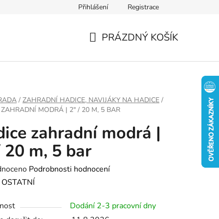
Přihlášení
Registrace
PRÁZDNÝ KOŠÍK
NÁKUPNÍ
KOŠÍK
RADA
/
ZAHRADNÍ HADICE, NAVIJÁKY NA HADICE
/
ZAHRADNÍ MODRÁ | 2" / 20 M, 5 BAR
ice zahradní modrá |
/ 20 m, 5 bar
né
dnoceno
Podrobnosti hodnocení
ení
:
OSTATNÍ
tu
nost
Dodání 2-3 pracovní dny