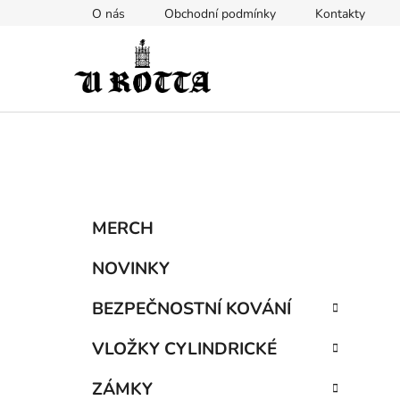
Přejít
O nás
Obchodní podmínky
Kontakty
na
obsah
P
K
Přeskočit
MERCH
a
kategorie
o
t
s
NOVINKY
e
t
g
BEZPEČNOSTNÍ KOVÁNÍ
r
o
a
r
VLOŽKY CYLINDRICKÉ
i
n
e
n
ZÁMKY