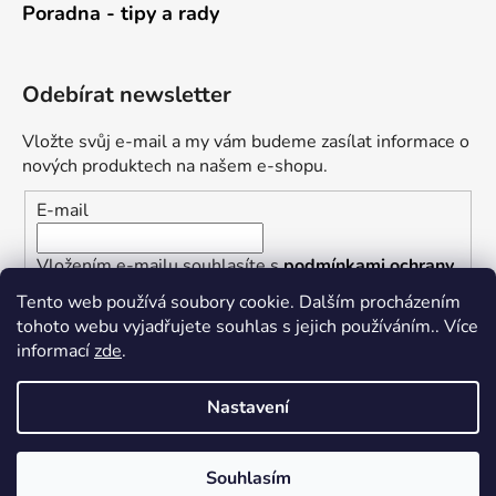
Poradna - tipy a rady
Odebírat newsletter
Vložte svůj e-mail a my vám budeme zasílat informace o
nových produktech na našem e-shopu.
E-mail
Vložením e-mailu souhlasíte s
podmínkami ochrany
osobních údajů
Tento web používá soubory cookie. Dalším procházením
tohoto webu vyjadřujete souhlas s jejich používáním.. Více
PŘIHLÁSIT SE
informací
zde
.
Nastavení
Vytvořil Shoptet
Souhlasím
Copyright 2026
Železářství U Rotta
. Všechna práva