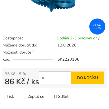
95 KČ
–9 %
Dostupnost
Dodání 2-3 pracovní dny
Můžeme doručit do:
12.8.2026
Možnosti doručení
Kód:
SK2220106
95 Kč
–9 %
DO KOŠÍKU
86 Kč
/ ks
Měrná cena:
Tisk
Zeptat se
Sdílet