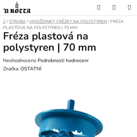
Přejít
Hledat
NÁKUP
na
KOŠÍK
obsah
DOMŮ
/
STAVBA
/
HMOŽDINKY, FRÉZKY NA POLYSTYREN
/
FRÉZA
PLASTOVÁ NA POLYSTYREN | 70 MM
Fréza plastová na
polystyren | 70 mm
Průměrné
Neohodnoceno
Podrobnosti hodnocení
hodnocení
Značka:
OSTATNÍ
produktu
je
0,0
z
5
hvězdiček.