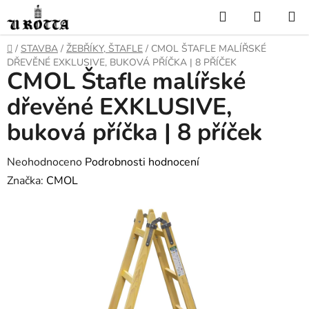
Přejít
Hledat
NÁKUP
na
KOŠÍK
obsah
DOMŮ
/
STAVBA
/
ŽEBŘÍKY, ŠTAFLE
/
CMOL ŠTAFLE MALÍŘSKÉ
DŘEVĚNÉ EXKLUSIVE, BUKOVÁ PŘÍČKA | 8 PŘÍČEK
CMOL Štafle malířské
dřevěné EXKLUSIVE,
buková příčka | 8 příček
Průměrné
Neohodnoceno
Podrobnosti hodnocení
hodnocení
Značka:
CMOL
produktu
je
0,0
z
5
hvězdiček.