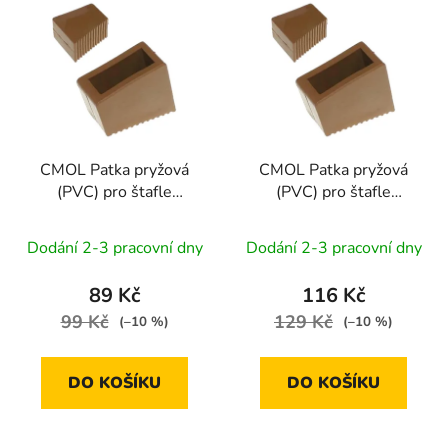
CMOL Patka pryžová
CMOL Patka pryžová
(PVC) pro štafle
(PVC) pro štafle
EXKLUSIVE | 1-9 příček
EXKLUSIVE | 10-12
- malá
příček - velká
Dodání 2-3 pracovní dny
Dodání 2-3 pracovní dny
89 Kč
116 Kč
99 Kč
129 Kč
(–10 %)
(–10 %)
DO KOŠÍKU
DO KOŠÍKU