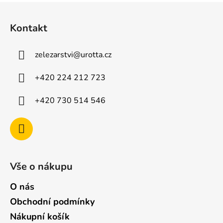
Z
á
Kontakt
p
a
zelezarstvi
@
urotta.cz
t
í
+420 224 212 723
+420 730 514 546
Vše o nákupu
O nás
Obchodní podmínky
Nákupní košík