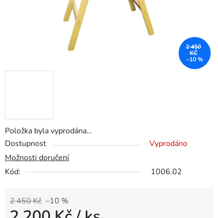
2 450
KČ
–10 %
Položka byla vyprodána…
Dostupnost
Vyprodáno
Možnosti doručení
Kód:
1006.02
2 450 Kč
–10 %
2 200 Kč
/ ks