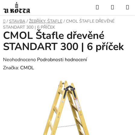
Přejít
Hledat
NÁKUP
na
KOŠÍK
obsah
DOMŮ
/
STAVBA
/
ŽEBŘÍKY, ŠTAFLE
/
CMOL ŠTAFLE DŘEVĚNÉ
STANDART 300 | 6 PŘÍČEK
CMOL Štafle dřevěné
STANDART 300 | 6 příček
Průměrné
Neohodnoceno
Podrobnosti hodnocení
hodnocení
Značka:
CMOL
produktu
je
0,0
z
5
hvězdiček.