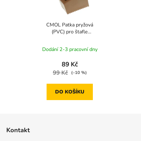
CMOL Patka pryžová
(PVC) pro štafle
EXKLUSIVE | 1-9 příček
- malá
Dodání 2-3 pracovní dny
89 Kč
99 Kč
(–10 %)
DO KOŠÍKU
Z
á
Kontakt
p