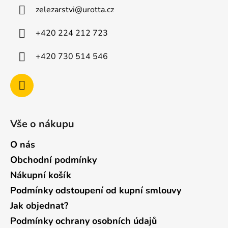
a
zelezarstvi
@
urotta.cz
t
í
+420 224 212 723
+420 730 514 546
Vše o nákupu
O nás
Obchodní podmínky
Nákupní košík
Podmínky odstoupení od kupní smlouvy
Jak objednat?
Podmínky ochrany osobních údajů