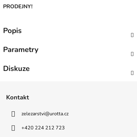
PRODEJNY!
Popis
Parametry
Diskuze
Z
á
Kontakt
p
a
zelezarstvi
@
urotta.cz
t
í
+420 224 212 723