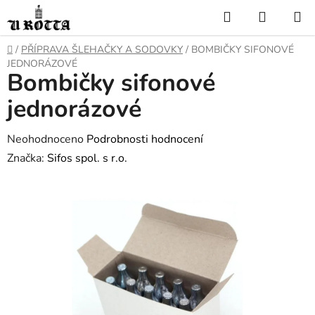
Přejít
Hledat
NÁKUP
na
KOŠÍK
obsah
DOMŮ
/
PŘÍPRAVA ŠLEHAČKY A SODOVKY
/
BOMBIČKY SIFONOVÉ
JEDNORÁZOVÉ
Bombičky sifonové
jednorázové
Průměrné
Neohodnoceno
Podrobnosti hodnocení
hodnocení
Značka:
Sifos spol. s r.o.
produktu
je
0,0
z
5
hvězdiček.