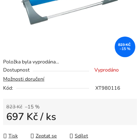
823 KČ
–15 %
Položka byla vyprodána…
Dostupnost
Vyprodáno
Možnosti doručení
Kód:
XT980116
823 Kč
–15 %
697 Kč
/ ks
Měrná cena:
Tisk
Zeptat se
Sdílet