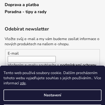
Doprava a platba
Poradna - tipy a rady
Odebírat newsletter
Vložte svůj e-mail a my vám budeme zasílat informace o
nových produktech na našem e-shopu.
E-mail
Vložením e-mailu souhlasíte s
podmínkami ochrany
osobních údajů
Tento web používá soubory cookie. Dalším procházením
tohoto webu vyjadřujete souhlas s jejich používáním.. Více
PŘIHLÁSIT SE
informací
zde
.
Nastavení