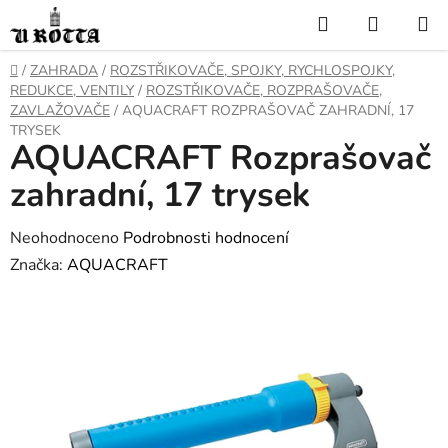
Přejít
Hledat
NÁKUP
na
KOŠÍK
obsah
DOMŮ
/
ZAHRADA
/
ROZSTŘIKOVAČE, SPOJKY, RYCHLOSPOJKY,
REDUKCE, VENTILY
/
ROZSTŘIKOVAČE, ROZPRAŠOVAČE,
ZAVLAŽOVAČE
/
AQUACRAFT ROZPRAŠOVAČ ZAHRADNÍ, 17
TRYSEK
AQUACRAFT Rozprašovač
zahradní, 17 trysek
Průměrné
Neohodnoceno
Podrobnosti hodnocení
hodnocení
Značka:
AQUACRAFT
produktu
je
0,0
z
5
hvězdiček.