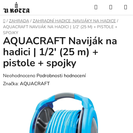
Přejít
Hledat
NÁKUP
na
KOŠÍK
obsah
DOMŮ
/
ZAHRADA
/
ZAHRADNÍ HADICE, NAVIJÁKY NA HADICE
/
AQUACRAFT NAVIJÁK NA HADICI | 1/2' (25 M) + PISTOLE +
SPOJKY
AQUACRAFT Naviják na
hadici | 1/2' (25 m) +
pistole + spojky
Průměrné
Neohodnoceno
Podrobnosti hodnocení
hodnocení
Značka:
AQUACRAFT
produktu
je
0,0
z
5
hvězdiček.