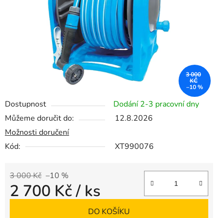
3 000
KČ
–10 %
Dostupnost
Dodání 2-3 pracovní dny
Můžeme doručit do:
12.8.2026
Možnosti doručení
Kód:
XT990076
3 000 Kč
–10 %
2 700 Kč
/ ks
Měrná cena:
DO KOŠÍKU