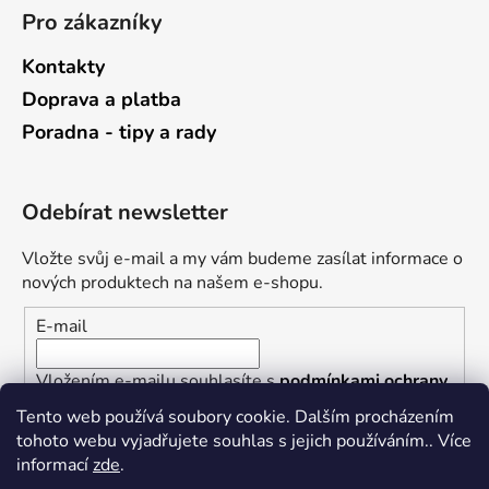
Pro zákazníky
Kontakty
Doprava a platba
Poradna - tipy a rady
Odebírat newsletter
Vložte svůj e-mail a my vám budeme zasílat informace o
nových produktech na našem e-shopu.
E-mail
Vložením e-mailu souhlasíte s
podmínkami ochrany
osobních údajů
Tento web používá soubory cookie. Dalším procházením
tohoto webu vyjadřujete souhlas s jejich používáním.. Více
PŘIHLÁSIT SE
informací
zde
.