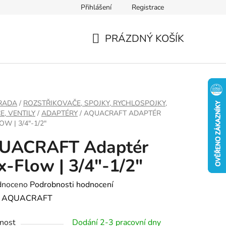
Přihlášení
Registrace
PRÁZDNÝ KOŠÍK
NÁKUPNÍ
KOŠÍK
RADA
/
ROZSTŘIKOVAČE, SPOJKY, RYCHLOSPOJKY,
E, VENTILY
/
ADAPTÉRY
/
AQUACRAFT ADAPTÉR
W | 3/4"-1/2"
UACRAFT Adaptér
-Flow | 3/4"-1/2"
né
dnoceno
Podrobnosti hodnocení
ení
:
AQUACRAFT
tu
nost
Dodání 2-3 pracovní dny