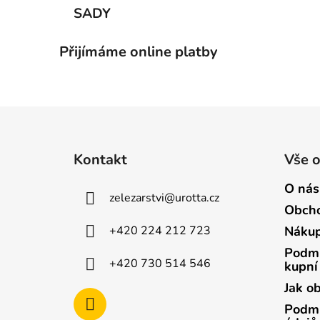
SADY
Přijímáme online platby
Z
á
Kontakt
Vše 
p
a
O nás
zelezarstvi
@
urotta.cz
t
Obcho
í
+420 224 212 723
Nákup
Podmí
+420 730 514 546
kupní
Jak o
Podmí