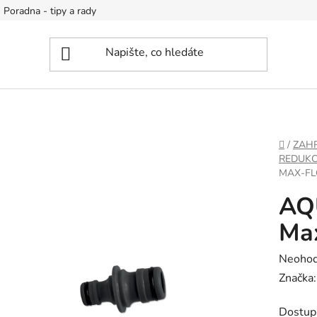
Poradna - tipy a rady
DOMŮ
/
ZAH
REDUKC
MAX-FLO
AQ
Max
Průměr
Neoho
hodnoc
Značka
produk
Dostup
je