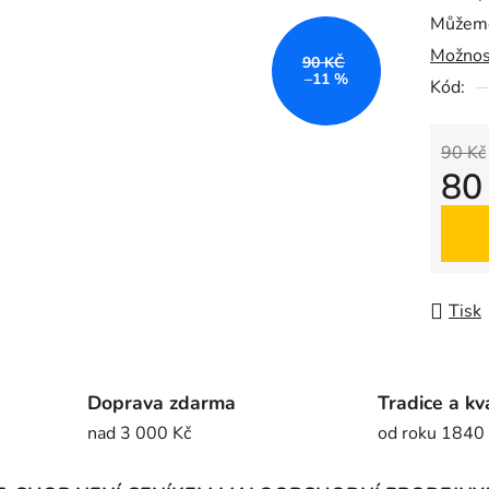
Můžeme
0,0
Možnos
z
90 KČ
–11 %
5
Kód:
hvězdič
90 Kč
80
Měrná
Tisk
Doprava zdarma
Tradice a kv
nad 3 000 Kč
od roku 1840