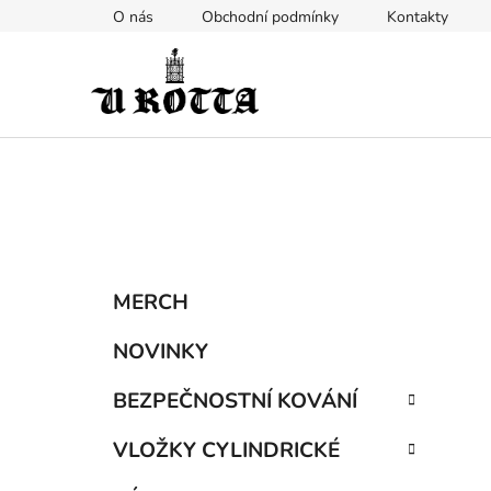
Přejít
O nás
Obchodní podmínky
Kontakty
na
obsah
P
K
Přeskočit
MERCH
a
kategorie
o
t
s
NOVINKY
e
t
g
BEZPEČNOSTNÍ KOVÁNÍ
r
o
a
r
VLOŽKY CYLINDRICKÉ
i
n
e