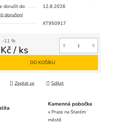
 doručit do:
12.8.2026
ti doručení
XT950917
ek.
–11 %
 Kč
/ ks
 cena:
DO KOŠÍKU
Zeptat se
Sdílet
Kamenná pobočka
alita
v Praze na Starém
městě