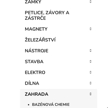
n
ZÁMKY
í
p
PETLICE, ZÁVORY A
a
ZÁSTRČE
n
MAGNETY
e
l
ŽELEZÁŘSTVÍ
NÁSTROJE
STAVBA
ELEKTRO
DÍLNA
ZAHRADA
BAZÉNOVÁ CHEMIE